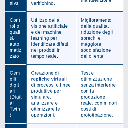
manutenzione.
ttiva
verifichino.
Cont
Utilizzo della
Miglioramento
rollo
visione artificiale
della qualità,
quali
e del machine
riduzione degli
tà
learning per
sprechi e
auto
identificare difetti
maggiore
matiz
nei prodotti in
soddisfazione
zato
tempo reale.
del cliente.
Gem
Creazione di
Test e
elli
repliche virtuali
ottimizzazione
digit
di processi o linee
senza interferire
ali
produttive per
con la
(Digit
simulare,
produzione
al
analizzare e
reale, con minori
Twin
ottimizzare le
costi di
)
operazioni.
prototipazione.