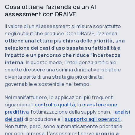
Cosa ottiene l’azienda da un AI
assessment con DRAIVE
Il valore di un AI assessment si misura soprattutto
negli output che produce. Con DRAIVE, l’azienda
ottiene una lettura più chiara delle priorità, una
selezione dei casi d’uso basata su fattibilità e
impatto e un percorso che riduce l’incertezza
interna
. In questo modo, l’intelligenza artificiale
smette di essere una somma di iniziative isolate e
diventa parte di una strategia più ordinata,
governabile e sostenibile nel tempo.
Nel manifatturiero, le applicazioni più frequenti
riguardano il
controllo qualità
, la
manutenzione
predittiva
, l’ottimizzazione della supply chain, l’
analisi
dei dati
di produzione e il
supporto agli operatori
.
Non tutte, però, sono automaticamente prioritarie
per ogni impresa. L’assessment serve
proprio a