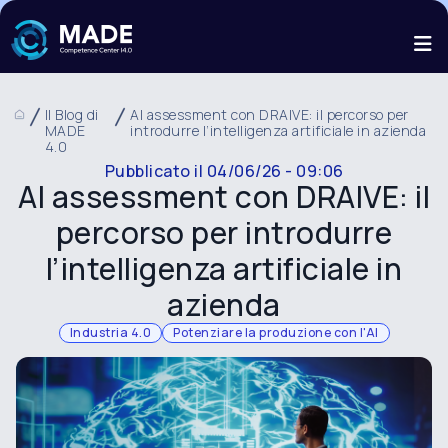
Il Blog di
AI assessment con DRAIVE: il percorso per
MADE
introdurre l’intelligenza artificiale in azienda
4.0
Pubblicato il
04/06/26 - 09:06
AI assessment con DRAIVE: il
percorso per introdurre
l’intelligenza artificiale in
azienda
Industria 4.0
Potenziare la produzione con l'AI