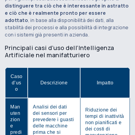
distinguere tra ciò che è interessante in astratto
e ciò che è realmente pronto per essere
adottato
, in base alla disponibilità dei dati, alla
stabilità dei processi e alla possibilità di integrazione
con i sistemi già presenti in azienda.
Principali casi d’uso dell’Intelligenza
Artificiale nel manifatturiero
Caso
d’us
Descrizione
Impatto
o
Man
Analisi dei dati
Riduzione dei
uten
dei sensori per
tempi di inattività
zion
prevedere i guasti
non pianificati e
e
delle macchine
dei costi di
predi
prima che si