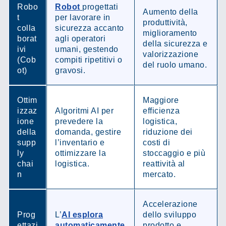
Robo
Robot
progettati
Aumento della
t
per lavorare in
produttività,
colla
sicurezza accanto
miglioramento
borat
agli operatori
della sicurezza e
ivi
umani, gestendo
valorizzazione
(Cob
compiti ripetitivi o
del ruolo umano.
ot)
gravosi.
Ottim
Maggiore
izzaz
Algoritmi AI per
efficienza
ione
prevedere la
logistica,
della
domanda, gestire
riduzione dei
supp
l’inventario e
costi di
ly
ottimizzare la
stoccaggio e più
chai
logistica.
reattività al
n
mercato.
Accelerazione
Prog
L’
AI esplora
dello sviluppo
ettazi
automaticamente
prodotto e