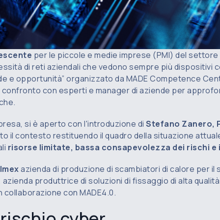
rescente
per le piccole e medie imprese (PMI) del settore m
sità di reti aziendali che vedono sempre più dispositivi con
sfide e opportunità” organizzato da MADE Competence Cen
i confronto con esperti e manager di aziende per approfond
iche.
resa, si è aperto con l'introduzione di
Stefano Zanero, P
to il contesto restituendo il quadro della situazione attu
ali
risorse limitate, bassa consapevolezza dei rischi e
lmex
azienda di produzione di scambiatori di calore per il 
, azienda produttrice di soluzioni di fissaggio di alta qualit
i in collaborazione con MADE4.0.
l rischio cyber