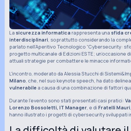
La
sicurezza informatica
rappresenta una
sfida c
interdisciplinari
, soprattutto considerando la comples
parlato nell’Aperitivo Tecnologico “Cybersecurity: 
progetto multicanale di Edizioni ESTE; un’occasione d
attuali strategie per combattere le minacce informat
L'incontro, moderato da Alessia Stucchi di Sistemi&Imp
Milano
, che, nel suo keynote speech, ha dato delinea
vulnerabile
a causa di una combinazione di fattori qu
Durante l’evento sono stati presentati casi pratici:
Va
Lorenzo Bossoletti, IT Manager
, e di
Fratelli Mauri
hanno illustrato i progetti di cybersecurity sviluppat
La difficoltà di valutare i