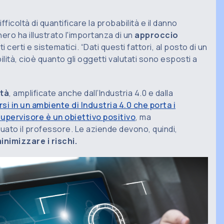
ficoltà di quantificare la probabilità e il danno
ero ha illustrato l'importanza di un
approccio
ti certi e sistematici. “Dati questi fattori, al posto di un
lità, cioè quanto gli oggetti valutati sono esposti a
ità
, amplificate anche dall’Industria 4.0 e dalla
si in un ambiente di Industria 4.0 che porta i
upervisore è un obiettivo positivo
, ma
nuato il professore. Le aziende devono, quindi,
nimizzare i rischi.