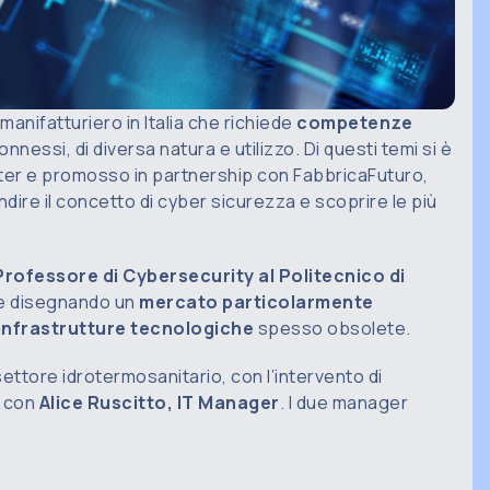
anifatturiero in Italia che richiede
competenze
nessi, di diversa natura e utilizzo. Di questi temi si è
ter e promosso in partnership con
FabbricaFuturo
,
ire il concetto di cyber sicurezza e scoprire le più
rofessore di Cybersecurity al Politecnico di
ale disegnando un
mercato particolarmente
 infrastrutture tecnologiche
spesso obsolete.
settore idrotermosanitario, con l’intervento di
à con
Alice Ruscitto, IT Manager
. I due manager