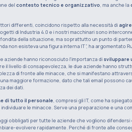
one del
contesto tecnico e organizzativo
, ma anche la
c
ttori differenti, coincidono rispetto alla necessità di
agir
getti di Industria 4.0 e i nostri macchinari sono interconne
fondita della situazione, ma soprattutto un punto di part
ienda non esisteva una figura interna IT”, ha argomentato R
e le aziende hanno riconosciuto l'importanza di
sviluppare u
re il livello di consapevolezza, le due aziende hanno strut
lezza di fronte alle minacce, che si manifestano attraverso 
i una maggiore formazione, dato che tali email possono causa
za dei dati.
 di tutto il personale
, compresi gli IT, come ha spiegat
 individuare le minacce. Serve una preparazione e una c
i obbligati per tutte le aziende che vogliono difendersi dag
biare-evolvere rapidamente. Perché di fronte alle consegu