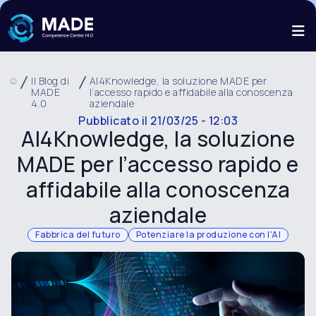
Il Blog di
AI4Knowledge, la soluzione MADE per
MADE
l’accesso rapido e affidabile alla conoscenza
4.0
aziendale
Pubblicato il
21/03/25 - 12:03
AI4Knowledge, la soluzione
MADE per l’accesso rapido e
affidabile alla conoscenza
aziendale
Fabbrica del futuro
Potenziare la produzione con l'AI