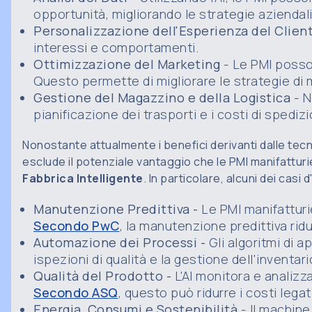
opportunità, migliorando le strategie aziendali
Personalizzazione dell'Esperienza del Clien
interessi e comportamenti.
Ottimizzazione del Marketing
- Le PMI possono
Questo permette di migliorare le strategie di
Gestione del Magazzino e della Logistica
- N
pianificazione dei trasporti e i costi di spediz
Nonostante attualmente i benefici derivanti dalle tec
esclude il potenziale vantaggio che le PMI manifattur
Fabbrica Intelligente
.
In particolare, alcuni dei casi 
Manutenzione Predittiva -
Le PMI manifatturi
Secondo PwC
, la manutenzione predittiva rid
Automazione dei Processi -
Gli algoritmi di 
ispezioni di qualità e la gestione dell'inventar
Qualità del Prodotto -
L'AI monitora e analizz
Secondo ASQ
, questo può ridurre i costi legat
Energia, Consumi e Sostenibilità
- Il machine